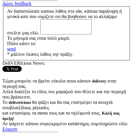
Δώσε feedback
Αν διαπιστώσατε καποιο λάθος στο site, κάποια παράληψη ή
γενικά κατι που νομίζετε οτι θα βοηθούσε να το αλλάζαμε
στείλτε μας εδώ.
Το μήνυμά σας είναι πολύ μικρό.
Πόσο κάνει το:
send
* μάλλον έκανες λάθος την πράξη.
DeliVERIcious News:
Τώρα μπορείτε να βρείτε εύκολα ποιοι κάνουν
στην
delivery
περιοχή σας.
Απλά διαλέξτε το είδος του μαγαζιού που θέλετε και την περιοχή
που βρίσκεστε.
Το
θα ψάξει και θα σας επιστρέψει τα ανοιχτά
delivericious
σουβλατζίδικα, pizzariες
και εστιατόρια, τα menu τους και τα τηλέφωνά τους.
Καλή σας
όρεξη!
Αν ψάχνετε κάποιο συγκεκριμένο κατάστημα, συμπληρώστε εδώ:
Εύρεση