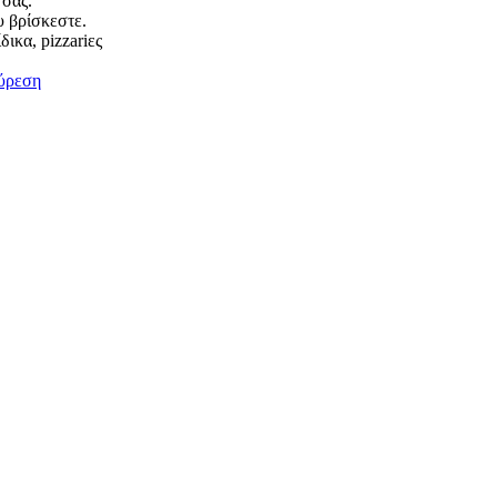
 σας.
υ βρίσκεστε.
ικα, pizzariες
ύρεση