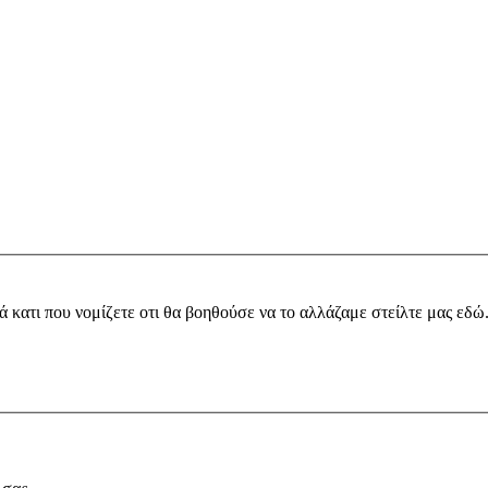
ά κατι που νομίζετε οτι θα βοηθούσε να το αλλάζαμε στείλτε μας εδώ