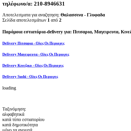
τηλέφωνο/α:
210-8946631
Αποτελεσματα για αναζητηση:
Θαλασσινα - Γλυφαδα
Σελίδα αποτελεσμάτων
1
από
2
Παρόμοια εστιατόρια-delivery για: Πιτσαρια, Μαγειρευτα, Κινεζ
Delivery Πιτσαρια - Ολες Οι Περιοχες
Delivery Μαγειρευτα - Ολες Οι Περιοχες
Delivery Κινεζικο - Ολες Οι Περιοχες
Delivery Sushi - Ολες Οι Περιοχες
loading
Ταξινόμηση:
αλφαβητικά
κατά τύπο εστιατορίου
κατά δημοτικότητα
μόνο τα ανοιχτά