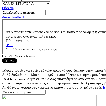
Εύρεση
Δώσε feedback
Αν διαπιστώσατε καποιο λάθος στο site, κάποια παράληψη ή γενικ
Το μήνυμά σας είναι πολύ μικρό.
Πόσο κάνει το:
send
* μάλλον έκανες λάθος την πράξη.
DeliVERIcious News:
Τώρα μπορείτε να βρείτε εύκολα ποιοι κάνουν
στην περιοχή
delivery
Απλά διαλέξτε το είδος του μαγαζιού που θέλετε και την περιοχή πο
Το
θα ψάξει και θα σας επιστρέψει τα ανοιχτά σουβλατζίδ
delivericious
και εστιατόρια, τα menu τους και τα τηλέφωνά τους.
Καλή σας όρεξη!
Αν ψάχνετε κάποιο συγκεκριμένο κατάστημα, συμπληρώστε εδώ:
Ε