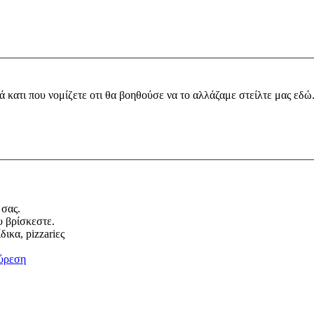
ά κατι που νομίζετε οτι θα βοηθούσε να το αλλάζαμε στείλτε μας εδώ
 σας.
υ βρίσκεστε.
ικα, pizzariες
ύρεση