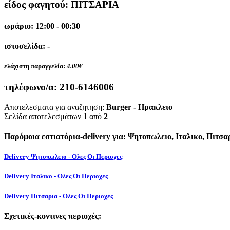
είδος φαγητού: ΠΙΤΣΑΡΙΑ
ωράριο: 12:00 - 00:30
ιστοσελίδα: -
ελάχιστη παραγγελία:
4.00€
τηλέφωνο/α:
210-6146006
Αποτελεσματα για αναζητηση:
Burger - Ηρακλειο
Σελίδα αποτελεσμάτων
1
από
2
Παρόμοια εστιατόρια-delivery για: Ψητοπωλειο, Ιταλικο, Πιτσα
Delivery Ψητοπωλειο - Ολες Οι Περιοχες
Delivery Ιταλικο - Ολες Οι Περιοχες
Delivery Πιτσαρια - Ολες Οι Περιοχες
Σχετικές-κοντινες περιοχές: