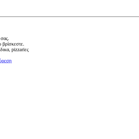
 σας.
υ βρίσκεστε.
ικα, pizzariες
ύρεση