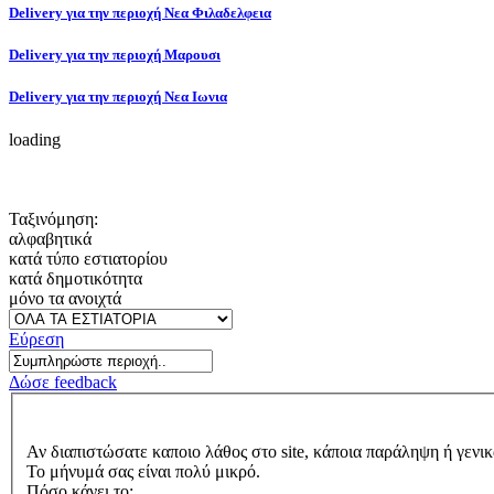
Delivery για την περιοχή Νεα Φιλαδελφεια
Delivery για την περιοχή Μαρουσι
Delivery για την περιοχή Νεα Ιωνια
loading
Ταξινόμηση:
αλφαβητικά
κατά τύπο εστιατορίου
κατά δημοτικότητα
μόνο τα ανοιχτά
Εύρεση
Δώσε feedback
Αν διαπιστώσατε καποιο λάθος στο site, κάποια παράληψη ή γενικ
Το μήνυμά σας είναι πολύ μικρό.
Πόσο κάνει το: