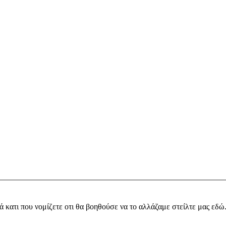
ά κατι που νομίζετε οτι θα βοηθούσε να το αλλάζαμε στείλτε μας εδώ