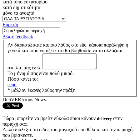
κατά τύπο εστιατορίου
κατά δημοτικότητα
μόνο τα ανοιχτά
Εύρεση
Δώσε feedback
Αν διαπιστώσατε καποιο λάθος στο site, κάποια παράληψη ή
γενικά κατι που νομίζετε οτι θα βοηθούσε να το αλλάζαμε
στείλτε μας εδώ.
Το μήνυμά σας είναι πολύ μικρό.
Πόσο κάνει το:
send
* μάλλον έκανες λάθος την πράξη.
DeliVERIcious News:
Τώρα μπορείτε να βρείτε εύκολα ποιοι κάνουν
στην
delivery
περιοχή σας.
Απλά διαλέξτε το είδος του μαγαζιού που θέλετε και την περιοχή
που βρίσκεστε.