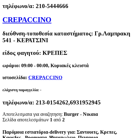
τηλέφωνο/α:
210-5444666
CREPACCINO
διεύθνση-τοποθεσία καταστήματος:
Γρ.Λαμπρακη
541 - ΚΕΡΑΤΣΙΝΙ
είδος φαγητού: ΚΡΕΠΕΣ
ωράριο: 09:00 - 00:00, Κυριακές κλειστά
ιστοσελίδα:
CREPACCINO
ελάχιστη παραγγελία:
-
τηλέφωνο/α:
213-0154262,6931952945
Αποτελεσματα για αναζητηση:
Burger - Νικαια
Σελίδα αποτελεσμάτων
1
από
2
Παρόμοια εστιατόρια-delivery για: Σαντουιτς, Κρεπες,
Καφεδες - Ροφηματα, Ψητοπωλειο, Πιτσαρια