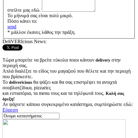
στείλτε μας εδώ.
Το μήνυμά σας είναι πολύ μικρό.
Πόσο κάνει το:
send
* μάλλον έκανες λάθος την πράξη.
DeliVERIcious News:
Τώρα μπορείτε να βρείτε εύκολα ποιοι κάνουν
στην
delivery
περιοχή σας.
Απλά διαλέξτε το είδος του μαγαζιού που θέλετε και την περιοχή
που βρίσκεστε.
Το
θα ψάξει και θα σας επιστρέψει τα ανοιχτά
delivericious
σουβλατζίδικα, pizzariες
και εστιατόρια, τα menu τους και τα τηλέφωνά τους.
Καλή σας
όρεξη!
Αν ψάχνετε κάποιο συγκεκριμένο κατάστημα, συμπληρώστε εδώ:
Εύρεση