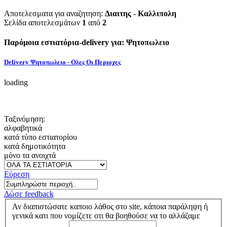
Αποτελεσματα για αναζητηση:
Διαιτης - Καλλιπολη
Σελίδα αποτελεσμάτων
1
από
2
Παρόμοια εστιατόρια-delivery για: Ψητοπωλειο
Delivery Ψητοπωλειο - Ολες Οι Περιοχες
loading
Ταξινόμηση:
αλφαβητικά
κατά τύπο εστιατορίου
κατά δημοτικότητα
μόνο τα ανοιχτά
Εύρεση
Δώσε feedback
Αν διαπιστώσατε καποιο λάθος στο site, κάποια παράληψη ή
γενικά κατι που νομίζετε οτι θα βοηθούσε να το αλλάζαμε