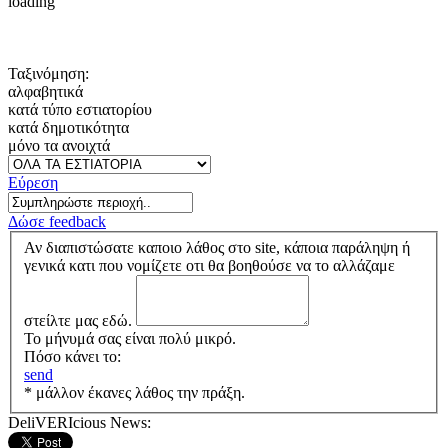
loading
Ταξινόμηση:
αλφαβητικά
κατά τύπο εστιατορίου
κατά δημοτικότητα
μόνο τα ανοιχτά
Εύρεση
Δώσε feedback
Αν διαπιστώσατε καποιο λάθος στο site, κάποια παράληψη ή
γενικά κατι που νομίζετε οτι θα βοηθούσε να το αλλάζαμε
στείλτε μας εδώ.
Το μήνυμά σας είναι πολύ μικρό.
Πόσο κάνει το:
send
* μάλλον έκανες λάθος την πράξη.
DeliVERIcious News: