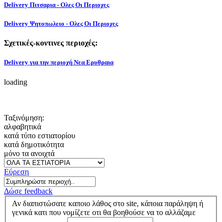
Delivery Πιτσαρια - Ολες Οι Περιοχες
Delivery Ψητοπωλειο - Ολες Οι Περιοχες
Σχετικές-κοντινες περιοχές:
Delivery για την περιοχή Νεα Ερυθραια
loading
Ταξινόμηση:
αλφαβητικά
κατά τύπο εστιατορίου
κατά δημοτικότητα
μόνο τα ανοιχτά
Εύρεση
Δώσε feedback
Αν διαπιστώσατε καποιο λάθος στο site, κάποια παράληψη ή
γενικά κατι που νομίζετε οτι θα βοηθούσε να το αλλάζαμε