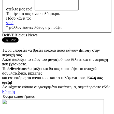
στείλτε μας εδώ.
Το μήνυμά σας είναι πολύ μικρό.
Πόσο κάνει το:
send
* μάλλον έκανες λάθος την πράξη.
DeliVERIcious News:
Τώρα μπορείτε να βρείτε εύκολα ποιοι κάνουν
στην
delivery
περιοχή σας.
Απλά διαλέξτε το είδος του μαγαζιού που θέλετε και την περιοχή
που βρίσκεστε.
Το
θα ψάξει και θα σας επιστρέψει τα ανοιχτά
delivericious
σουβλατζίδικα, pizzariες
και εστιατόρια, τα menu τους και τα τηλέφωνά τους.
Καλή σας
όρεξη!
Αν ψάχνετε κάποιο συγκεκριμένο κατάστημα, συμπληρώστε εδώ:
Εύρεση