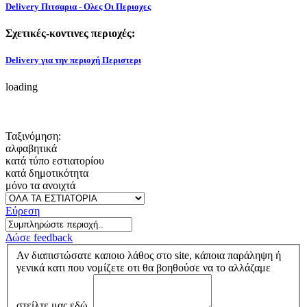
Delivery Πιτσαρια - Ολες Οι Περιοχες
Σχετικές-κοντινες περιοχές:
Delivery για την περιοχή Περιστερι
loading
Ταξινόμηση:
αλφαβητικά
κατά τύπο εστιατορίου
κατά δημοτικότητα
μόνο τα ανοιχτά
Εύρεση
Δώσε feedback
Αν διαπιστώσατε καποιο λάθος στο site, κάποια παράληψη ή
γενικά κατι που νομίζετε οτι θα βοηθούσε να το αλλάζαμε
στείλτε μας εδώ.