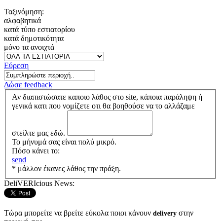
Ταξινόμηση:
αλφαβητικά
κατά τύπο εστιατορίου
κατά δημοτικότητα
μόνο τα ανοιχτά
Εύρεση
Δώσε feedback
Αν διαπιστώσατε καποιο λάθος στο site, κάποια παράληψη ή
γενικά κατι που νομίζετε οτι θα βοηθούσε να το αλλάζαμε
στείλτε μας εδώ.
Το μήνυμά σας είναι πολύ μικρό.
Πόσο κάνει το:
send
* μάλλον έκανες λάθος την πράξη.
DeliVERIcious News:
Τώρα μπορείτε να βρείτε εύκολα ποιοι κάνουν
στην
delivery