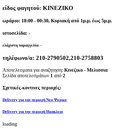
είδος φαγητού: ΚΙΝΕΖΙΚΟ
ωράριο: 18:00 - 00:30, Κυριακή από 1μ.μ. έως 5μ.μ.
ιστοσελίδα: -
ελάχιστη παραγγελία:
-
τηλέφωνο/α:
210-2790502,210-2758803
Αποτελεσματα για αναζητηση:
Κινεζικο - Μελισσια
Σελίδα αποτελεσμάτων
1
από
2
Σχετικές-κοντινες περιοχές:
Delivery για την περιοχή Νεο Ψυχικο
Delivery για την περιοχή Ηρακλειο
loading