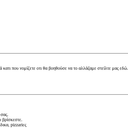
ά κατι που νομίζετε οτι θα βοηθούσε να το αλλάζαμε στείλτε μας εδώ
 σας.
υ βρίσκεστε.
ικα, pizzariες