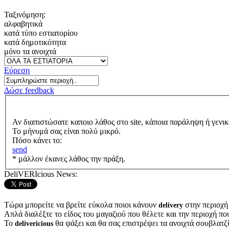
Ταξινόμηση:
αλφαβητικά
κατά τύπο εστιατορίου
κατά δημοτικότητα
μόνο τα ανοιχτά
Εύρεση
Δώσε feedback
Αν διαπιστώσατε καποιο λάθος στο site, κάποια παράληψη ή γενικ
Το μήνυμά σας είναι πολύ μικρό.
Πόσο κάνει το:
send
* μάλλον έκανες λάθος την πράξη.
DeliVERIcious News:
Τώρα μπορείτε να βρείτε εύκολα ποιοι κάνουν
στην περιοχή
delivery
Απλά διαλέξτε το είδος του μαγαζιού που θέλετε και την περιοχή πο
Το
θα ψάξει και θα σας επιστρέψει τα ανοιχτά σουβλατζίδ
delivericious