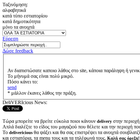
Ταξινόμηση:
αλφαβητικά
κατά τύπο εστιατορίου
κατά δημοτικότητα
μόνο τα ανοιχτά
Εύρεση
Δώσε feedback
Αν διαπιστώσατε καποιο λάθος στο site, κάποια παράληψη ή γενικ
Το μήνυμά σας είναι πολύ μικρό.
Πόσο κάνει το:
send
* μάλλον έκανες λάθος την πράξη.
DeliVERIcious News:
Τώρα μπορείτε να βρείτε εύκολα ποιοι κάνουν
στην περιοχή
delivery
Απλά διαλέξτε το είδος του μαγαζιού που θέλετε και την περιοχή πο
Το
θα ψάξει και θα σας επιστρέψει τα ανοιχτά σουβλατζίδ
delivericious
και εστιατόρια, τα menu τους και τα τηλέφωνά τους.
Καλή σας όρεξη!