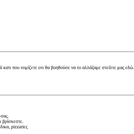
ά κατι που νομίζετε οτι θα βοηθούσε να το αλλάζαμε στείλτε μας εδώ
 σας.
υ βρίσκεστε.
ικα, pizzariες