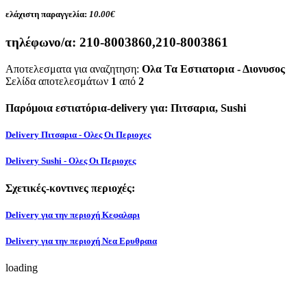
ελάχιστη παραγγελία:
10.00€
τηλέφωνο/α:
210-8003860,210-8003861
Αποτελεσματα για αναζητηση:
Ολα Τα Εστιατορια - Διονυσος
Σελίδα αποτελεσμάτων
1
από
2
Παρόμοια εστιατόρια-delivery για: Πιτσαρια, Sushi
Delivery Πιτσαρια - Ολες Οι Περιοχες
Delivery Sushi - Ολες Οι Περιοχες
Σχετικές-κοντινες περιοχές:
Delivery για την περιοχή Κεφαλαρι
Delivery για την περιοχή Νεα Ερυθραια
loading