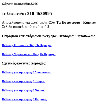
ελάχιστη παραγγελία:
5.00€
τηλέφωνο/α:
210-4630995
Αποτελεσματα για αναζητηση:
Ολα Τα Εστιατορια - Καμινια
Σελίδα αποτελεσμάτων
1
από
2
Παρόμοια εστιατόρια-delivery για: Πιτσαρια, Ψητοπωλειο
Delivery Πιτσαρια - Ολες Οι Περιοχες
Delivery Ψητοπωλειο - Ολες Οι Περιοχες
Σχετικές-κοντινες περιοχές:
Delivery για την περιοχή Δραπετσωνα
Delivery για την περιοχή Ταυρος
Delivery για την περιοχή Νικαια
Delivery για την περιοχή Πειραιας