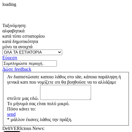
loading
Ταξινόμηση:
αλφαβητικά
κατά τύπο εστιατορίου
κατά δημοτικότητα
μόνο τα ανοιχτά
Εύρεση
Δώσε feedback
Αν διαπιστώσατε καποιο λάθος στο site, κάποια παράληψη ή
γενικά κατι που νομίζετε οτι θα βοηθούσε να το αλλάζαμε
στείλτε μας εδώ.
Το μήνυμά σας είναι πολύ μικρό.
Πόσο κάνει το:
send
* μάλλον έκανες λάθος την πράξη.
DeliVERIcious News: