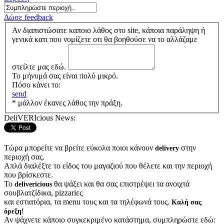
Δώσε feedback
Αν διαπιστώσατε καποιο λάθος στο site, κάποια παράληψη ή
γενικά κατι που νομίζετε οτι θα βοηθούσε να το αλλάζαμε
στείλτε μας εδώ.
Το μήνυμά σας είναι πολύ μικρό.
Πόσο κάνει το:
send
* μάλλον έκανες λάθος την πράξη.
DeliVERIcious News:
Τώρα μπορείτε να βρείτε εύκολα ποιοι κάνουν
στην
delivery
περιοχή σας.
Απλά διαλέξτε το είδος του μαγαζιού που θέλετε και την περιοχή
που βρίσκεστε.
Το
θα ψάξει και θα σας επιστρέψει τα ανοιχτά
delivericious
σουβλατζίδικα, pizzariες
και εστιατόρια, τα menu τους και τα τηλέφωνά τους.
Καλή σας
όρεξη!
Αν ψάχνετε κάποιο συγκεκριμένο κατάστημα, συμπληρώστε εδώ: