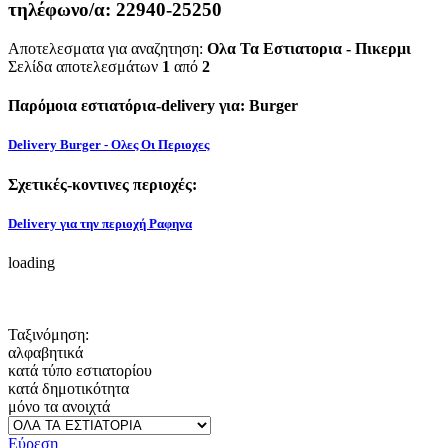
τηλέφωνο/α:
22940-25250
Αποτελεσματα για αναζητηση:
Ολα Τα Εστιατορια - Πικερμι
Σελίδα αποτελεσμάτων
1
από
2
Παρόμοια εστιατόρια-delivery για: Burger
Delivery Burger - Ολες Οι Περιοχες
Σχετικές-κοντινες περιοχές:
Delivery για την περιοχή Ραφηνα
loading
Ταξινόμηση:
αλφαβητικά
κατά τύπο εστιατορίου
κατά δημοτικότητα
μόνο τα ανοιχτά
Εύρεση