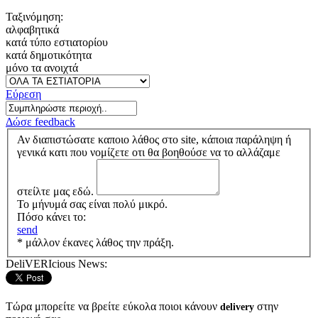
Ταξινόμηση:
αλφαβητικά
κατά τύπο εστιατορίου
κατά δημοτικότητα
μόνο τα ανοιχτά
Εύρεση
Δώσε feedback
Αν διαπιστώσατε καποιο λάθος στο site, κάποια παράληψη ή
γενικά κατι που νομίζετε οτι θα βοηθούσε να το αλλάζαμε
στείλτε μας εδώ.
Το μήνυμά σας είναι πολύ μικρό.
Πόσο κάνει το:
send
* μάλλον έκανες λάθος την πράξη.
DeliVERIcious News:
Τώρα μπορείτε να βρείτε εύκολα ποιοι κάνουν
στην
delivery