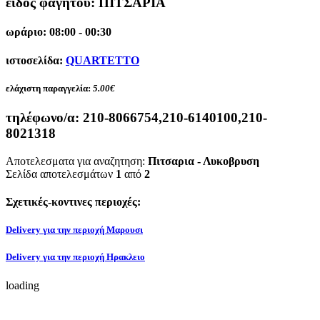
είδος φαγητού: ΠΙΤΣΑΡΙΑ
ωράριο: 08:00 - 00:30
ιστοσελίδα:
QUARTETTO
ελάχιστη παραγγελία:
5.00€
τηλέφωνο/α:
210-8066754,210-6140100,210-
8021318
Αποτελεσματα για αναζητηση:
Πιτσαρια - Λυκοβρυση
Σελίδα αποτελεσμάτων
1
από
2
Σχετικές-κοντινες περιοχές:
Delivery για την περιοχή Μαρουσι
Delivery για την περιοχή Ηρακλειο
loading