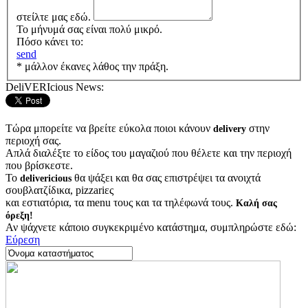
στείλτε μας εδώ.
Το μήνυμά σας είναι πολύ μικρό.
Πόσο κάνει το:
send
* μάλλον έκανες λάθος την πράξη.
DeliVERIcious News:
Τώρα μπορείτε να βρείτε εύκολα ποιοι κάνουν
στην
delivery
περιοχή σας.
Απλά διαλέξτε το είδος του μαγαζιού που θέλετε και την περιοχή
που βρίσκεστε.
Το
θα ψάξει και θα σας επιστρέψει τα ανοιχτά
delivericious
σουβλατζίδικα, pizzariες
και εστιατόρια, τα menu τους και τα τηλέφωνά τους.
Καλή σας
όρεξη!
Αν ψάχνετε κάποιο συγκεκριμένο κατάστημα, συμπληρώστε εδώ:
Εύρεση