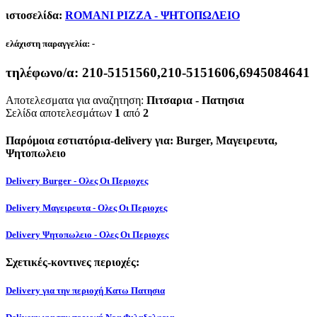
ιστοσελίδα:
ROMANI PIZZA - ΨΗΤΟΠΩΛΕΙΟ
ελάχιστη παραγγελία:
-
τηλέφωνο/α:
210-5151560,210-5151606,6945084641
Αποτελεσματα για αναζητηση:
Πιτσαρια - Πατησια
Σελίδα αποτελεσμάτων
1
από
2
Παρόμοια εστιατόρια-delivery για: Burger, Μαγειρευτα,
Ψητοπωλειο
Delivery Burger - Ολες Οι Περιοχες
Delivery Μαγειρευτα - Ολες Οι Περιοχες
Delivery Ψητοπωλειο - Ολες Οι Περιοχες
Σχετικές-κοντινες περιοχές:
Delivery για την περιοχή Κατω Πατησια