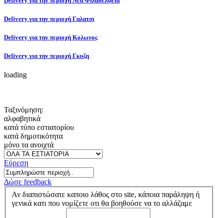
Delivery για την περιοχή Νεα Φιλαδελφεια
Delivery για την περιοχή Γαλατσι
Delivery για την περιοχή Κολωνος
Delivery για την περιοχή Γκυζη
loading
Ταξινόμηση:
αλφαβητικά
κατά τύπο εστιατορίου
κατά δημοτικότητα
μόνο τα ανοιχτά
Εύρεση
Δώσε feedback
Αν διαπιστώσατε καποιο λάθος στο site, κάποια παράληψη ή
γενικά κατι που νομίζετε οτι θα βοηθούσε να το αλλάζαμε