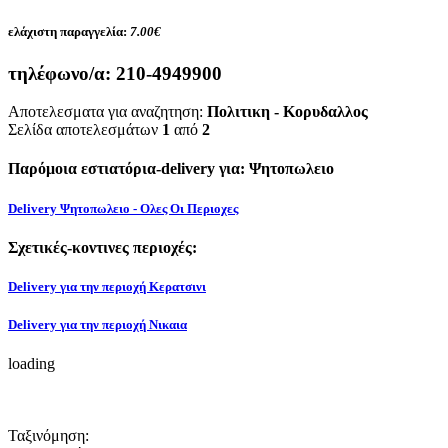
ελάχιστη παραγγελία:
7.00€
τηλέφωνο/α:
210-4949900
Αποτελεσματα για αναζητηση:
Πολιτικη - Κορυδαλλος
Σελίδα αποτελεσμάτων
1
από
2
Παρόμοια εστιατόρια-delivery για: Ψητοπωλειο
Delivery Ψητοπωλειο - Ολες Οι Περιοχες
Σχετικές-κοντινες περιοχές:
Delivery για την περιοχή Κερατσινι
Delivery για την περιοχή Νικαια
loading
Ταξινόμηση: