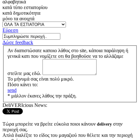
αλφαβητικά
κατά τύπο εστιατορίου
κατά δημοτικότητα
μόνο τα ανοιχτά
Εύρεση
Δώσε feedback
Αν διαπιστώσατε καποιο λάθος στο site, κάποια παράληψη ή
γενικά κατι που νομίζετε οτι θα βοηθούσε να το αλλάζαμε
στείλτε μας εδώ.
Το μήνυμά σας είναι πολύ μικρό.
Πόσο κάνει το:
send
* μάλλον έκανες λάθος την πράξη.
DeliVERIcious News:
Τώρα μπορείτε να βρείτε εύκολα ποιοι κάνουν
στην
delivery
περιοχή σας.
Απλά διαλέξτε το είδος του μαγαζιού που θέλετε και την περιοχή