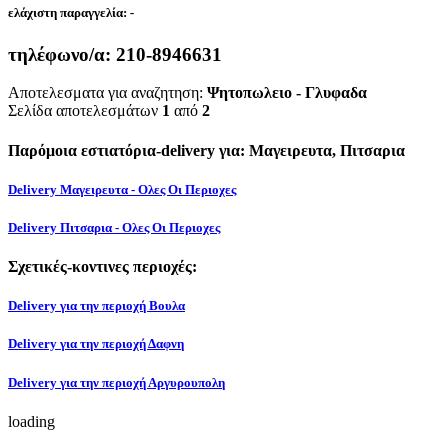
ελάχιστη παραγγελία:
-
τηλέφωνο/α:
210-8946631
Αποτελεσματα για αναζητηση:
Ψητοπωλειο - Γλυφαδα
Σελίδα αποτελεσμάτων
1
από
2
Παρόμοια εστιατόρια-delivery για: Μαγειρευτα, Πιτσαρια
Delivery Μαγειρευτα - Ολες Οι Περιοχες
Delivery Πιτσαρια - Ολες Οι Περιοχες
Σχετικές-κοντινες περιοχές:
Delivery για την περιοχή Βουλα
Delivery για την περιοχή Δαφνη
Delivery για την περιοχή Αργυρουπολη
loading