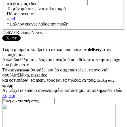
στείλτε μας εδώ.
Το μήνυμά σας είναι πολύ μικρό.
Πόσο κάνει το:
send
* μάλλον έκανες λάθος την πράξη.
DeliVERIcious News:
Τώρα μπορείτε να βρείτε εύκολα ποιοι κάνουν
στην
delivery
περιοχή σας.
Απλά διαλέξτε το είδος του μαγαζιού που θέλετε και την περιοχή
που βρίσκεστε.
Το
θα ψάξει και θα σας επιστρέψει τα ανοιχτά
delivericious
σουβλατζίδικα, pizzariες
και εστιατόρια, τα menu τους και τα τηλέφωνά τους.
Καλή σας
όρεξη!
Αν ψάχνετε κάποιο συγκεκριμένο κατάστημα, συμπληρώστε εδώ:
Εύρεση