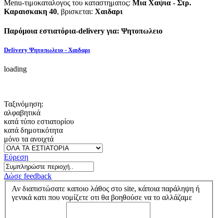
Menu-τιμοκαταλογος του καταστηματος:
Μια Χαψια - Στρ.
Καραισκακη 40
, βρισκεται:
Χαιδαρι
Παρόμοια εστιατόρια-delivery για: Ψητοπωλειο
Delivery Ψητοπωλειο - Χαιδαρι
loading
Ταξινόμηση:
αλφαβητικά
κατά τύπο εστιατορίου
κατά δημοτικότητα
μόνο τα ανοιχτά
Εύρεση
Δώσε feedback
Αν διαπιστώσατε καποιο λάθος στο site, κάποια παράληψη ή
γενικά κατι που νομίζετε οτι θα βοηθούσε να το αλλάζαμε