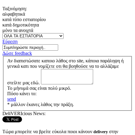
Ταξινόμηση:
αλφαβητικά
κατά τύπο εστιατορίου
κατά δημοτικότητα
μόνο τα ανοιχτά
Εύρεση
Δώσε feedback
Αν διαπιστώσατε καποιο λάθος στο site, κάποια παράληψη ή
γενικά κατι που νομίζετε οτι θα βοηθούσε να το αλλάζαμε
στείλτε μας εδώ.
Το μήνυμά σας είναι πολύ μικρό.
Πόσο κάνει το:
send
* μάλλον έκανες λάθος την πράξη.
DeliVERIcious News:
Τώρα μπορείτε να βρείτε εύκολα ποιοι κάνουν
στην
delivery