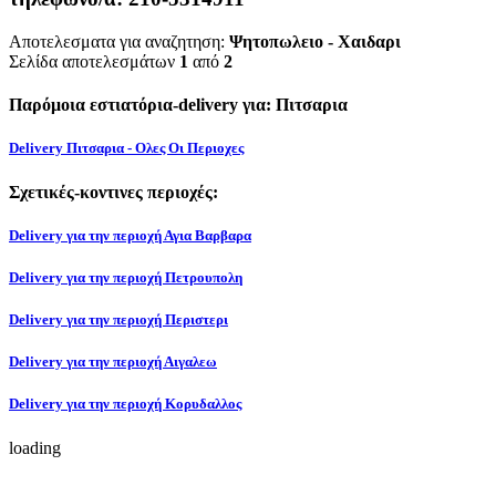
Αποτελεσματα για αναζητηση:
Ψητοπωλειο - Χαιδαρι
Σελίδα αποτελεσμάτων
1
από
2
Παρόμοια εστιατόρια-delivery για: Πιτσαρια
Delivery Πιτσαρια - Ολες Οι Περιοχες
Σχετικές-κοντινες περιοχές:
Delivery για την περιοχή Αγια Βαρβαρα
Delivery για την περιοχή Πετρουπολη
Delivery για την περιοχή Περιστερι
Delivery για την περιοχή Αιγαλεω
Delivery για την περιοχή Κορυδαλλος
loading