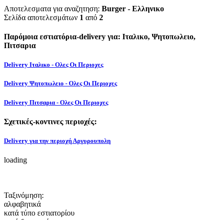
Αποτελεσματα για αναζητηση:
Burger - Ελληνικο
Σελίδα αποτελεσμάτων
1
από
2
Παρόμοια εστιατόρια-delivery για: Ιταλικο, Ψητοπωλειο,
Πιτσαρια
Delivery Ιταλικο - Ολες Οι Περιοχες
Delivery Ψητοπωλειο - Ολες Οι Περιοχες
Delivery Πιτσαρια - Ολες Οι Περιοχες
Σχετικές-κοντινες περιοχές:
Delivery για την περιοχή Αργυρουπολη
loading
Ταξινόμηση:
αλφαβητικά
κατά τύπο εστιατορίου