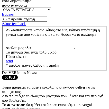
κατά δημοτικότητα
μόνο τα ανοιχτά
Εύρεση
Δώσε feedback
Αν διαπιστώσατε καποιο λάθος στο site, κάποια παράληψη ή
γενικά κατι που νομίζετε οτι θα βοηθούσε να το αλλάζαμε
στείλτε μας εδώ.
Το μήνυμά σας είναι πολύ μικρό.
Πόσο κάνει το:
send
* μάλλον έκανες λάθος την πράξη.
DeliVERIcious News:
Τώρα μπορείτε να βρείτε εύκολα ποιοι κάνουν
στην
delivery
περιοχή σας.
Απλά διαλέξτε το είδος του μαγαζιού που θέλετε και την περιοχή
που βρίσκεστε.
Το
θα ψάξει και θα σας επιστρέψει τα ανοιχτά
delivericious