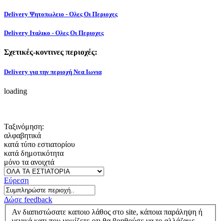
Delivery Ψητοπωλειο - Ολες Οι Περιοχες
Delivery Ιταλικο - Ολες Οι Περιοχες
Σχετικές-κοντινες περιοχές:
Delivery για την περιοχή Νεα Ιωνια
loading
Ταξινόμηση:
αλφαβητικά
κατά τύπο εστιατορίου
κατά δημοτικότητα
μόνο τα ανοιχτά
Εύρεση
Δώσε feedback
Αν διαπιστώσατε καποιο λάθος στο site, κάποια παράληψη ή
γενικά κατι που νομίζετε οτι θα βοηθούσε να το αλλάζαμε