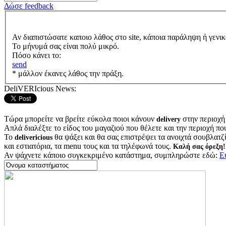
Δώσε feedback
Αν διαπιστώσατε καποιο λάθος στο site, κάποια παράληψη ή γενικ
Το μήνυμά σας είναι πολύ μικρό.
Πόσο κάνει το:
send
* μάλλον έκανες λάθος την πράξη.
DeliVERIcious News:
Τώρα μπορείτε να βρείτε εύκολα ποιοι κάνουν
στην περιοχή
delivery
Απλά διαλέξτε το είδος του μαγαζιού που θέλετε και την περιοχή πο
Το
θα ψάξει και θα σας επιστρέψει τα ανοιχτά σουβλατζίδ
delivericious
και εστιατόρια, τα menu τους και τα τηλέφωνά τους.
Καλή σας όρεξη!
Αν ψάχνετε κάποιο συγκεκριμένο κατάστημα, συμπληρώστε εδώ:
Ε