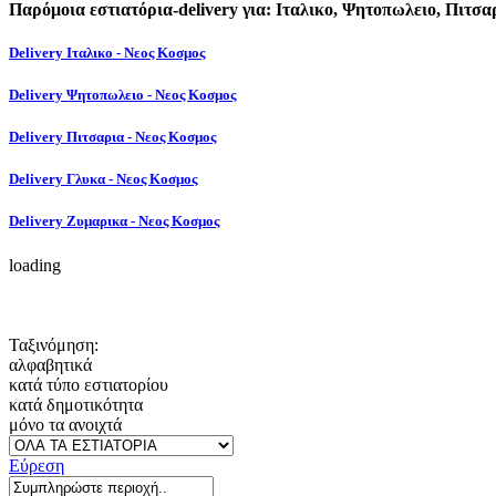
Παρόμοια εστιατόρια-delivery για: Ιταλικο, Ψητοπωλειο, Πιτσ
Delivery Ιταλικο - Νεος Κοσμος
Delivery Ψητοπωλειο - Νεος Κοσμος
Delivery Πιτσαρια - Νεος Κοσμος
Delivery Γλυκα - Νεος Κοσμος
Delivery Ζυμαρικα - Νεος Κοσμος
loading
Ταξινόμηση:
αλφαβητικά
κατά τύπο εστιατορίου
κατά δημοτικότητα
μόνο τα ανοιχτά
Εύρεση