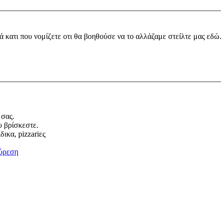
ά κατι που νομίζετε οτι θα βοηθούσε να το αλλάζαμε στείλτε μας εδώ
 σας.
υ βρίσκεστε.
ικα, pizzariες
ύρεση