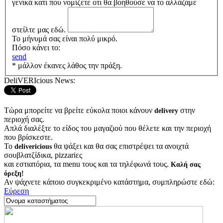
γενικά κατι που νομίζετε οτι θα βοηθούσε να το αλλάζαμε
στείλτε μας εδώ.
Το μήνυμά σας είναι πολύ μικρό.
Πόσο κάνει το:
send
* μάλλον έκανες λάθος την πράξη.
DeliVERIcious News:
Τώρα μπορείτε να βρείτε εύκολα ποιοι κάνουν
στην
delivery
περιοχή σας.
Απλά διαλέξτε το είδος του μαγαζιού που θέλετε και την περιοχή
που βρίσκεστε.
Το
θα ψάξει και θα σας επιστρέψει τα ανοιχτά
delivericious
σουβλατζίδικα, pizzariες
και εστιατόρια, τα menu τους και τα τηλέφωνά τους.
Καλή σας
όρεξη!
Αν ψάχνετε κάποιο συγκεκριμένο κατάστημα, συμπληρώστε εδώ:
Εύρεση