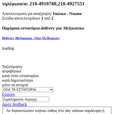
τηλέφωνο/α:
210-4910780,210-4927551
Αποτελεσματα για αναζητηση:
Ιταλικο - Νικαια
Σελίδα αποτελεσμάτων
1
από
2
Παρόμοια εστιατόρια-delivery για: Μεξικανικο
Delivery Μεξικανικο - Ολες Οι Περιοχες
loading
Ταξινόμηση:
αλφαβητικά
κατά τύπο εστιατορίου
κατά δημοτικότητα
μόνο τα ανοιχτά
Εύρεση
Δώσε feedback
Αν διαπιστώσατε καποιο λάθος στο site, κάποια παράληψη ή