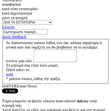
αλφαβητικά
κατά τύπο εστιατορίου
κατά δημοτικότητα
μόνο τα ανοιχτά
Εύρεση
Δώσε feedback
Αν διαπιστώσατε καποιο λάθος στο site, κάποια παράληψη ή
γενικά κατι που νομίζετε οτι θα βοηθούσε να το αλλάζαμε
στείλτε μας εδώ.
Το μήνυμά σας είναι πολύ μικρό.
Πόσο κάνει το:
send
* μάλλον έκανες λάθος την πράξη.
DeliVERIcious News:
Τώρα μπορείτε να βρείτε εύκολα ποιοι κάνουν
στην
delivery
περιοχή σας.
Απλά διαλέξτε το είδος του μαγαζιού που θέλετε και την περιοχή