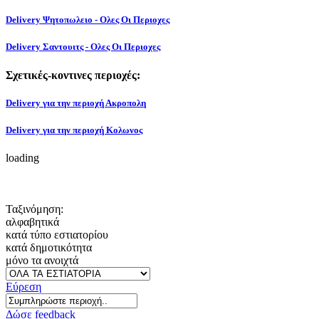
Delivery Ψητοπωλειο - Ολες Οι Περιοχες
Delivery Σαντουιτς - Ολες Οι Περιοχες
Σχετικές-κοντινες περιοχές:
Delivery για την περιοχή Ακροπολη
Delivery για την περιοχή Κολωνος
loading
Ταξινόμηση:
αλφαβητικά
κατά τύπο εστιατορίου
κατά δημοτικότητα
μόνο τα ανοιχτά
Εύρεση
Δώσε feedback