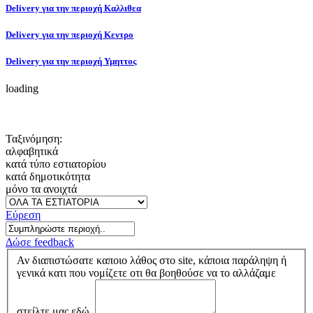
Delivery για την περιοχή Καλλιθεα
Delivery για την περιοχή Κεντρο
Delivery για την περιοχή Υμηττος
loading
Ταξινόμηση:
αλφαβητικά
κατά τύπο εστιατορίου
κατά δημοτικότητα
μόνο τα ανοιχτά
Εύρεση
Δώσε feedback
Αν διαπιστώσατε καποιο λάθος στο site, κάποια παράληψη ή
γενικά κατι που νομίζετε οτι θα βοηθούσε να το αλλάζαμε
στείλτε μας εδώ.