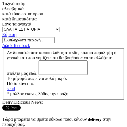
Ταξινόμηση:
αλφαβητικά
κατά τύπο εστιατορίου
κατά δημοτικότητα
μόνο τα ανοιχτά
Εύρεση
Δώσε feedback
Αν διαπιστώσατε καποιο λάθος στο site, κάποια παράληψη ή
γενικά κατι που νομίζετε οτι θα βοηθούσε να το αλλάζαμε
στείλτε μας εδώ.
Το μήνυμά σας είναι πολύ μικρό.
Πόσο κάνει το:
send
* μάλλον έκανες λάθος την πράξη.
DeliVERIcious News:
Τώρα μπορείτε να βρείτε εύκολα ποιοι κάνουν
στην
delivery
περιοχή σας.