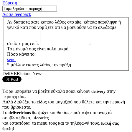
Εύρεση
Δώσε feedback
Αν διαπιστώσατε καποιο λάθος στο site, κάποια παράληψη ή
γενικά κατι που νομίζετε οτι θα βοηθούσε να το αλλάζαμε
στείλτε μας εδώ.
Το μήνυμά σας είναι πολύ μικρό.
Πόσο κάνει το:
send
* μάλλον έκανες λάθος την πράξη.
DeliVERIcious News:
Τώρα μπορείτε να βρείτε εύκολα ποιοι κάνουν
στην
delivery
περιοχή σας.
Απλά διαλέξτε το είδος του μαγαζιού που θέλετε και την περιοχή
που βρίσκεστε.
Το
θα ψάξει και θα σας επιστρέψει τα ανοιχτά
delivericious
σουβλατζίδικα, pizzariες
και εστιατόρια, τα menu τους και τα τηλέφωνά τους.
Καλή σας
όρεξη!