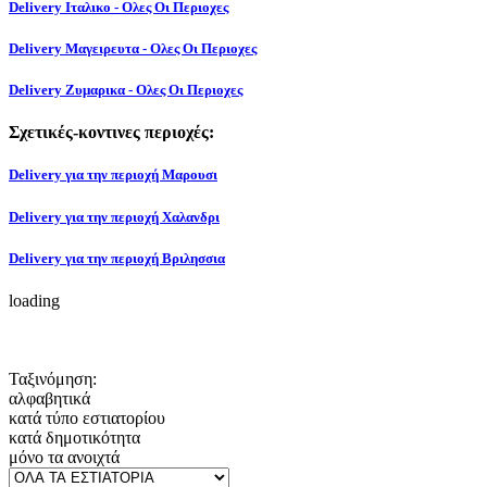
Delivery Ιταλικο - Ολες Οι Περιοχες
Delivery Μαγειρευτα - Ολες Οι Περιοχες
Delivery Ζυμαρικα - Ολες Οι Περιοχες
Σχετικές-κοντινες περιοχές:
Delivery για την περιοχή Μαρουσι
Delivery για την περιοχή Χαλανδρι
Delivery για την περιοχή Βριλησσια
loading
Ταξινόμηση:
αλφαβητικά
κατά τύπο εστιατορίου
κατά δημοτικότητα
μόνο τα ανοιχτά