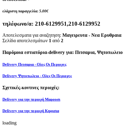
ελάχιστη παραγγελία:
5.00€
τηλέφωνο/α:
210-6129951,210-6129952
Αποτελεσματα για αναζητηση:
Μαγειρευτα - Νεα Ερυθραια
Σελίδα αποτελεσμάτων
1
από
2
Παρόμοια εστιατόρια-delivery για: Πιτσαρια, Ψητοπωλειο
Delivery Πιτσαρια - Ολες Οι Περιοχες
Delivery Ψητοπωλειο - Ολες Οι Περιοχες
Σχετικές-κοντινες περιοχές:
Delivery για την περιοχή Μαρουσι
Delivery για την περιοχή Κηφισια
loading