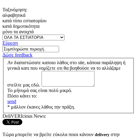
Ταξινόμηση:
αλφαβητικά
κατά τύπο εστιατορίου
κατά δημοτικότητα
μόνο τα ανοιχτά
Εύρεση
Δώσε feedback
Αν διαπιστώσατε καποιο λάθος στο site, κάποια παράληψη ή
γενικά κατι που νομίζετε οτι θα βοηθούσε να το αλλάζαμε
στείλτε μας εδώ.
Το μήνυμά σας είναι πολύ μικρό.
Πόσο κάνει το:
send
* μάλλον έκανες λάθος την πράξη.
DeliVERIcious News:
Τώρα μπορείτε να βρείτε εύκολα ποιοι κάνουν
στην
delivery