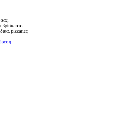
 σας.
υ βρίσκεστε.
ικα, pizzariες
ύρεση