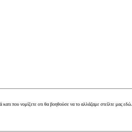
ά κατι που νομίζετε οτι θα βοηθούσε να το αλλάζαμε στείλτε μας εδώ