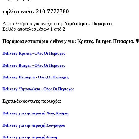
τηλέφωνο/α:
210-7777780
Αποτελεσματα για αναζητηση:
Νηστισιμα - Παγκρατι
Σελίδα αποτελεσμάτων
1
από
2
Παρόμοια εστιατόρια-delivery για: Κρεπες, Burger, Πιτσαρια,
Delivery Κρεπες - Ολες Οι Περιοχες
Delivery Burger - Ολες Οι Περιοχες
Delivery Πιτσαρια - Ολες Οι Περιοχες
Delivery Ψητοπωλειο - Ολες Οι Περιοχες
Σχετικές-κοντινες περιοχές:
Delivery για την περιοχή Νεος Κοσμος
Delivery για την περιοχή Ζωγραφου
Delivery για την περιοχή Δαφνη