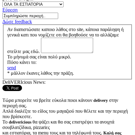
Εύρεση
Δώσε feedback
Αν διαπιστώσατε καποιο λάθος στο site, κάποια παράληψη ή
γενικά κατι που νομίζετε οτι θα βοηθούσε να το αλλάζαμε
στείλτε μας εδώ.
Το μήνυμά σας είναι πολύ μικρό.
Πόσο κάνει το:
send
* μάλλον έκανες λάθος την πράξη.
DeliVERIcious News:
Τώρα μπορείτε να βρείτε εύκολα ποιοι κάνουν
στην
delivery
περιοχή σας.
Απλά διαλέξτε το είδος του μαγαζιού που θέλετε και την περιοχή
που βρίσκεστε.
Το
θα ψάξει και θα σας επιστρέψει τα ανοιχτά
delivericious
σουβλατζίδικα, pizzariες
και εστιατόρια, τα menu τους και τα τηλέφωνά τους.
Καλή σας