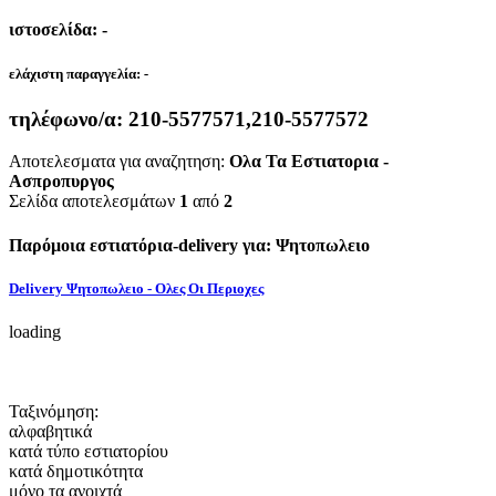
ιστοσελίδα: -
ελάχιστη παραγγελία:
-
τηλέφωνο/α:
210-5577571,210-5577572
Αποτελεσματα για αναζητηση:
Ολα Τα Εστιατορια -
Ασπροπυργος
Σελίδα αποτελεσμάτων
1
από
2
Παρόμοια εστιατόρια-delivery για: Ψητοπωλειο
Delivery Ψητοπωλειο - Ολες Οι Περιοχες
loading
Ταξινόμηση:
αλφαβητικά
κατά τύπο εστιατορίου
κατά δημοτικότητα
μόνο τα ανοιχτά