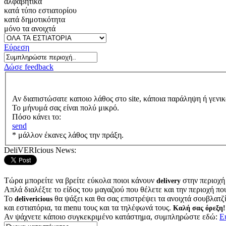
αλφαβητικά
κατά τύπο εστιατορίου
κατά δημοτικότητα
μόνο τα ανοιχτά
Εύρεση
Δώσε feedback
Αν διαπιστώσατε καποιο λάθος στο site, κάποια παράληψη ή γενικ
Το μήνυμά σας είναι πολύ μικρό.
Πόσο κάνει το:
send
* μάλλον έκανες λάθος την πράξη.
DeliVERIcious News:
Τώρα μπορείτε να βρείτε εύκολα ποιοι κάνουν
στην περιοχή
delivery
Απλά διαλέξτε το είδος του μαγαζιού που θέλετε και την περιοχή πο
Το
θα ψάξει και θα σας επιστρέψει τα ανοιχτά σουβλατζίδ
delivericious
και εστιατόρια, τα menu τους και τα τηλέφωνά τους.
Καλή σας όρεξη!
Αν ψάχνετε κάποιο συγκεκριμένο κατάστημα, συμπληρώστε εδώ:
Ε