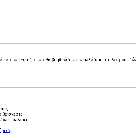
ά κατι που νομίζετε οτι θα βοηθούσε να το αλλάζαμε στείλτε μας εδώ
 σας.
υ βρίσκεστε.
ικα, pizzariες
ύρεση