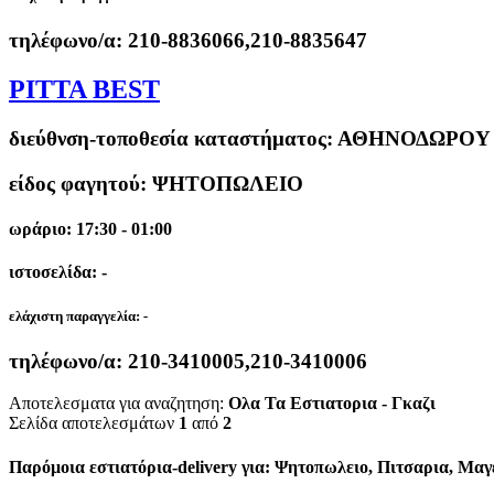
τηλέφωνο/α:
210-8836066,210-8835647
PITTA BEST
διεύθνση-τοποθεσία καταστήματος:
ΑΘΗΝΟΔΩΡΟΥ 
είδος φαγητού: ΨΗΤΟΠΩΛΕΙΟ
ωράριο: 17:30 - 01:00
ιστοσελίδα: -
ελάχιστη παραγγελία:
-
τηλέφωνο/α:
210-3410005,210-3410006
Αποτελεσματα για αναζητηση:
Ολα Τα Εστιατορια - Γκαζι
Σελίδα αποτελεσμάτων
1
από
2
Παρόμοια εστιατόρια-delivery για: Ψητοπωλειο, Πιτσαρια, Μαγ