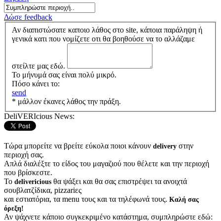
Δώσε feedback
Αν διαπιστώσατε καποιο λάθος στο site, κάποια παράληψη ή
γενικά κατι που νομίζετε οτι θα βοηθούσε να το αλλάζαμε
στείλτε μας εδώ.
Το μήνυμά σας είναι πολύ μικρό.
Πόσο κάνει το:
send
* μάλλον έκανες λάθος την πράξη.
DeliVERIcious News:
Τώρα μπορείτε να βρείτε εύκολα ποιοι κάνουν
στην
delivery
περιοχή σας.
Απλά διαλέξτε το είδος του μαγαζιού που θέλετε και την περιοχή
που βρίσκεστε.
Το
θα ψάξει και θα σας επιστρέψει τα ανοιχτά
delivericious
σουβλατζίδικα, pizzariες
και εστιατόρια, τα menu τους και τα τηλέφωνά τους.
Καλή σας
όρεξη!
Αν ψάχνετε κάποιο συγκεκριμένο κατάστημα, συμπληρώστε εδώ: