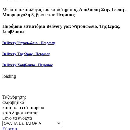
Menu-τιμοκαταλογος του καταστηματος:
Απολαυση Στην Γευση -
Μαυρομιχαλη 3
, βρισκεται:
Πειραιας
Παρόμοια εστιατόρια-delivery για: Ψητοπωλειο, Της Ωρας,
Σουβλακια
Delivery Ψητοπωλειο - Πειραιας
Delivery Της Ωρας - Πειραιας
Delivery Σουβλακια - Πειραιας
loading
Ταξινόμηση:
αλφαβητικά
κατά τύπο εστιατορίου
κατά δημοτικότητα
μόνο τα ανοιχτά
Εύρεση