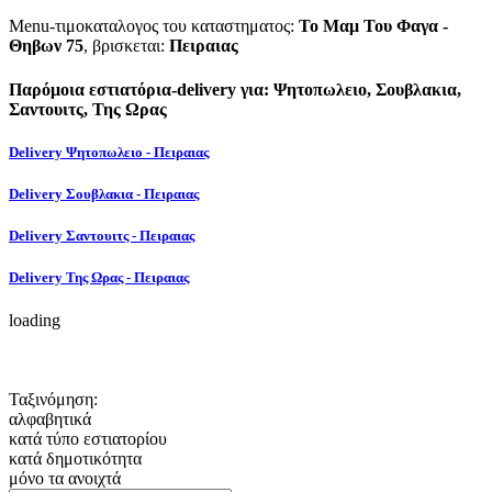
Menu-τιμοκαταλογος του καταστηματος:
Το Μαμ Του Φαγα -
Θηβων 75
, βρισκεται:
Πειραιας
Παρόμοια εστιατόρια-delivery για: Ψητοπωλειο, Σουβλακια,
Σαντουιτς, Της Ωρας
Delivery Ψητοπωλειο - Πειραιας
Delivery Σουβλακια - Πειραιας
Delivery Σαντουιτς - Πειραιας
Delivery Της Ωρας - Πειραιας
loading
Ταξινόμηση:
αλφαβητικά
κατά τύπο εστιατορίου
κατά δημοτικότητα
μόνο τα ανοιχτά