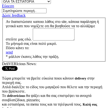
Εύρεση
Δώσε feedback
Αν διαπιστώσατε καποιο λάθος στο site, κάποια παράληψη ή
γενικά κατι που νομίζετε οτι θα βοηθούσε να το αλλάζαμε
στείλτε μας εδώ.
Το μήνυμά σας είναι πολύ μικρό.
Πόσο κάνει το:
send
* μάλλον έκανες λάθος την πράξη.
DeliVERIcious News:
Τώρα μπορείτε να βρείτε εύκολα ποιοι κάνουν
στην
delivery
περιοχή σας.
Απλά διαλέξτε το είδος του μαγαζιού που θέλετε και την περιοχή
που βρίσκεστε.
Το
θα ψάξει και θα σας επιστρέψει τα ανοιχτά
delivericious
σουβλατζίδικα, pizzariες
και εστιατόρια, τα menu τους και τα τηλέφωνά τους.
Καλή σας