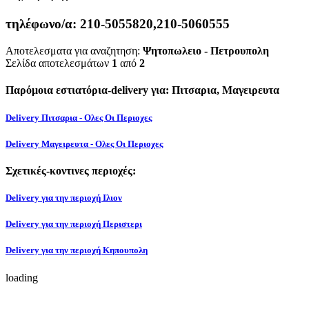
τηλέφωνο/α:
210-5055820,210-5060555
Αποτελεσματα για αναζητηση:
Ψητοπωλειο - Πετρουπολη
Σελίδα αποτελεσμάτων
1
από
2
Παρόμοια εστιατόρια-delivery για: Πιτσαρια, Μαγειρευτα
Delivery Πιτσαρια - Ολες Οι Περιοχες
Delivery Μαγειρευτα - Ολες Οι Περιοχες
Σχετικές-κοντινες περιοχές:
Delivery για την περιοχή Ιλιον
Delivery για την περιοχή Περιστερι
Delivery για την περιοχή Κηπουπολη
loading