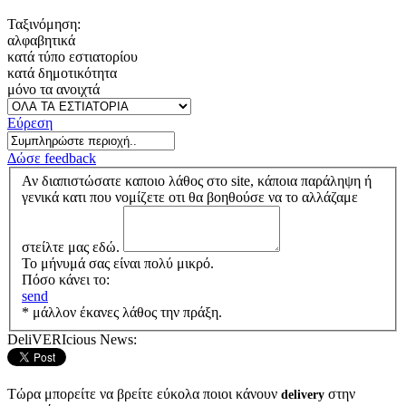
Ταξινόμηση:
αλφαβητικά
κατά τύπο εστιατορίου
κατά δημοτικότητα
μόνο τα ανοιχτά
Εύρεση
Δώσε feedback
Αν διαπιστώσατε καποιο λάθος στο site, κάποια παράληψη ή
γενικά κατι που νομίζετε οτι θα βοηθούσε να το αλλάζαμε
στείλτε μας εδώ.
Το μήνυμά σας είναι πολύ μικρό.
Πόσο κάνει το:
send
* μάλλον έκανες λάθος την πράξη.
DeliVERIcious News:
Τώρα μπορείτε να βρείτε εύκολα ποιοι κάνουν
στην
delivery