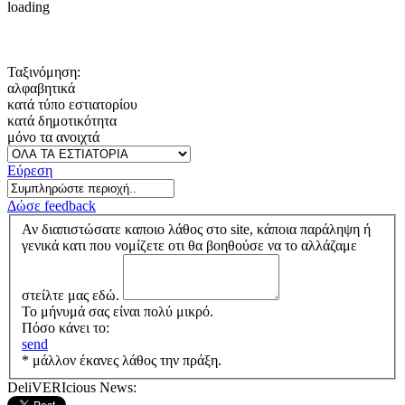
loading
Ταξινόμηση:
αλφαβητικά
κατά τύπο εστιατορίου
κατά δημοτικότητα
μόνο τα ανοιχτά
Εύρεση
Δώσε feedback
Αν διαπιστώσατε καποιο λάθος στο site, κάποια παράληψη ή
γενικά κατι που νομίζετε οτι θα βοηθούσε να το αλλάζαμε
στείλτε μας εδώ.
Το μήνυμά σας είναι πολύ μικρό.
Πόσο κάνει το:
send
* μάλλον έκανες λάθος την πράξη.
DeliVERIcious News: