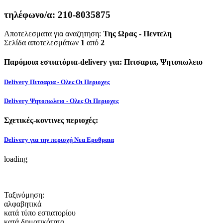
τηλέφωνο/α:
210-8035875
Αποτελεσματα για αναζητηση:
Της Ωρας - Πεντελη
Σελίδα αποτελεσμάτων
1
από
2
Παρόμοια εστιατόρια-delivery για: Πιτσαρια, Ψητοπωλειο
Delivery Πιτσαρια - Ολες Οι Περιοχες
Delivery Ψητοπωλειο - Ολες Οι Περιοχες
Σχετικές-κοντινες περιοχές:
Delivery για την περιοχή Νεα Ερυθραια
loading
Ταξινόμηση:
αλφαβητικά
κατά τύπο εστιατορίου
κατά δημοτικότητα