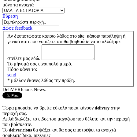
μόνο τα ανοιχτά
Εύρεση
Δώσε feedback
Αν διαπιστώσατε καποιο λάθος στο site, κάποια παράληψη ή
γενικά κατι που νομίζετε οτι θα βοηθούσε να το αλλάζαμε
στείλτε μας εδώ.
Το μήνυμά σας είναι πολύ μικρό.
Πόσο κάνει το:
send
* μάλλον έκανες λάθος την πράξη.
DeliVERIcious News:
Τώρα μπορείτε να βρείτε εύκολα ποιοι κάνουν
στην
delivery
περιοχή σας.
Απλά διαλέξτε το είδος του μαγαζιού που θέλετε και την περιοχή
που βρίσκεστε.
Το
θα ψάξει και θα σας επιστρέψει τα ανοιχτά
delivericious
σουβλατζίδικα, pizzariες