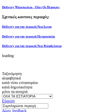
Delivery Ψητοπωλειο - Ολες Οι Περιοχες
Σχετικές-κοντινες περιοχές:
Delivery για την περιοχή Νεα Ιωνια
Delivery για την περιοχή Πετρουπολη
Delivery για την περιοχή Νεα Φιλαδελφεια
loading
Ταξινόμηση:
αλφαβητικά
κατά τύπο εστιατορίου
κατά δημοτικότητα
μόνο τα ανοιχτά
Εύρεση
Δώσε feedback