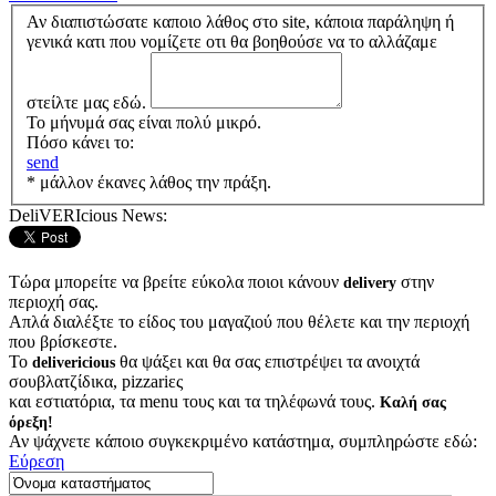
Αν διαπιστώσατε καποιο λάθος στο site, κάποια παράληψη ή
γενικά κατι που νομίζετε οτι θα βοηθούσε να το αλλάζαμε
στείλτε μας εδώ.
Το μήνυμά σας είναι πολύ μικρό.
Πόσο κάνει το:
send
* μάλλον έκανες λάθος την πράξη.
DeliVERIcious News:
Τώρα μπορείτε να βρείτε εύκολα ποιοι κάνουν
στην
delivery
περιοχή σας.
Απλά διαλέξτε το είδος του μαγαζιού που θέλετε και την περιοχή
που βρίσκεστε.
Το
θα ψάξει και θα σας επιστρέψει τα ανοιχτά
delivericious
σουβλατζίδικα, pizzariες
και εστιατόρια, τα menu τους και τα τηλέφωνά τους.
Καλή σας
όρεξη!
Αν ψάχνετε κάποιο συγκεκριμένο κατάστημα, συμπληρώστε εδώ:
Εύρεση