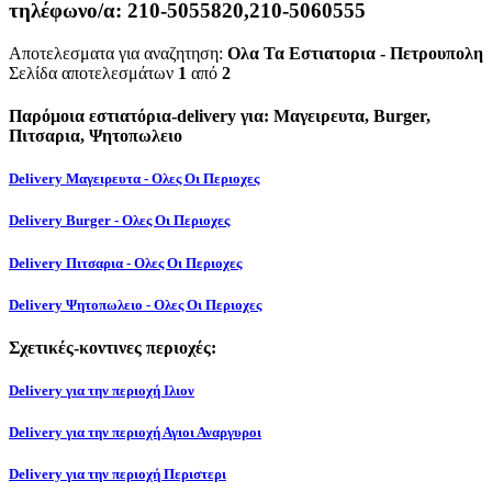
τηλέφωνο/α:
210-5055820,210-5060555
Αποτελεσματα για αναζητηση:
Ολα Τα Εστιατορια - Πετρουπολη
Σελίδα αποτελεσμάτων
1
από
2
Παρόμοια εστιατόρια-delivery για: Μαγειρευτα, Burger,
Πιτσαρια, Ψητοπωλειο
Delivery Μαγειρευτα - Ολες Οι Περιοχες
Delivery Burger - Ολες Οι Περιοχες
Delivery Πιτσαρια - Ολες Οι Περιοχες
Delivery Ψητοπωλειο - Ολες Οι Περιοχες
Σχετικές-κοντινες περιοχές:
Delivery για την περιοχή Ιλιον
Delivery για την περιοχή Αγιοι Αναργυροι
Delivery για την περιοχή Περιστερι