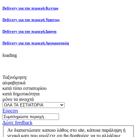
Delivery για την περιοχή Κεντρο
Delivery για την περιοχή Υμηττος
Delivery για την περιοχή Δαφνη
Delivery για την περιοχή Αργυρουπολη
loading
Ταξινόμηση:
αλφαβητικά
κατά τύπο εστιατορίου
κατά δημοτικότητα
μόνο τα ανοιχτά
Εύρεση
Δώσε feedback
Αν διαπιστώσατε καποιο λάθος στο site, κάποια παράληψη ή
γενικά κατι που νομίζετε οτι θα βοηθούσε να το αλλάζαμε