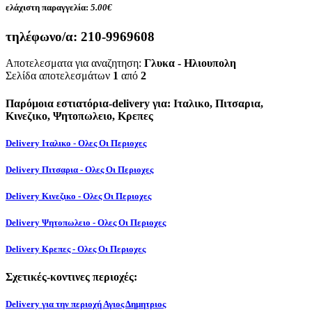
ελάχιστη παραγγελία:
5.00€
τηλέφωνο/α:
210-9969608
Αποτελεσματα για αναζητηση:
Γλυκα - Ηλιουπολη
Σελίδα αποτελεσμάτων
1
από
2
Παρόμοια εστιατόρια-delivery για: Ιταλικο, Πιτσαρια,
Κινεζικο, Ψητοπωλειο, Κρεπες
Delivery Ιταλικο - Ολες Οι Περιοχες
Delivery Πιτσαρια - Ολες Οι Περιοχες
Delivery Κινεζικο - Ολες Οι Περιοχες
Delivery Ψητοπωλειο - Ολες Οι Περιοχες
Delivery Κρεπες - Ολες Οι Περιοχες
Σχετικές-κοντινες περιοχές:
Delivery για την περιοχή Αγιος Δημητριος