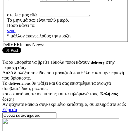
στείλτε μας εδώ.
Το μήνυμά σας είναι πολύ μικρό.
Πόσο κάνει το:
send
* μάλλον έκανες λάθος την πράξη.
DeliVERIcious News:
Τώρα μπορείτε να βρείτε εύκολα ποιοι κάνουν
στην
delivery
περιοχή σας.
Απλά διαλέξτε το είδος του μαγαζιού που θέλετε και την περιοχή
που βρίσκεστε.
Το
θα ψάξει και θα σας επιστρέψει τα ανοιχτά
delivericious
σουβλατζίδικα, pizzariες
και εστιατόρια, τα menu τους και τα τηλέφωνά τους.
Καλή σας
όρεξη!
Αν ψάχνετε κάποιο συγκεκριμένο κατάστημα, συμπληρώστε εδώ:
Εύρεση