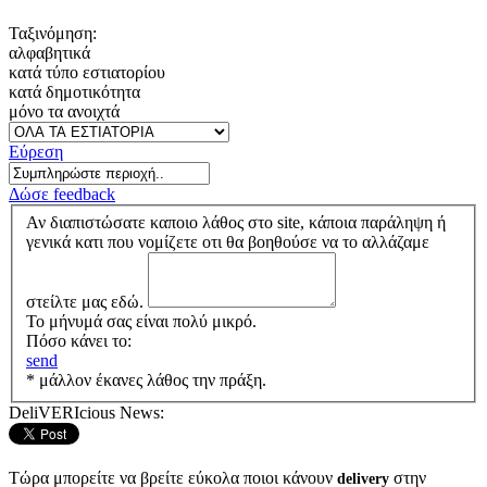
Ταξινόμηση:
αλφαβητικά
κατά τύπο εστιατορίου
κατά δημοτικότητα
μόνο τα ανοιχτά
Εύρεση
Δώσε feedback
Αν διαπιστώσατε καποιο λάθος στο site, κάποια παράληψη ή
γενικά κατι που νομίζετε οτι θα βοηθούσε να το αλλάζαμε
στείλτε μας εδώ.
Το μήνυμά σας είναι πολύ μικρό.
Πόσο κάνει το:
send
* μάλλον έκανες λάθος την πράξη.
DeliVERIcious News:
Τώρα μπορείτε να βρείτε εύκολα ποιοι κάνουν
στην
delivery