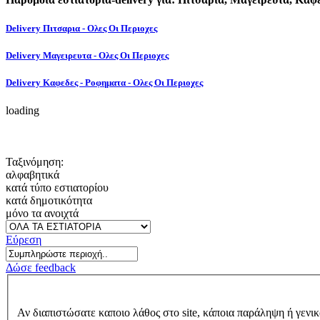
Delivery Πιτσαρια - Ολες Οι Περιοχες
Delivery Μαγειρευτα - Ολες Οι Περιοχες
Delivery Καφεδες - Ροφηματα - Ολες Οι Περιοχες
loading
Ταξινόμηση:
αλφαβητικά
κατά τύπο εστιατορίου
κατά δημοτικότητα
μόνο τα ανοιχτά
Εύρεση
Δώσε feedback
Αν διαπιστώσατε καποιο λάθος στο site, κάποια παράληψη ή γενικ