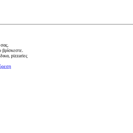
 σας.
υ βρίσκεστε.
ικα, pizzariες
ύρεση