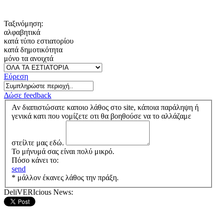
Ταξινόμηση:
αλφαβητικά
κατά τύπο εστιατορίου
κατά δημοτικότητα
μόνο τα ανοιχτά
Εύρεση
Δώσε feedback
Αν διαπιστώσατε καποιο λάθος στο site, κάποια παράληψη ή
γενικά κατι που νομίζετε οτι θα βοηθούσε να το αλλάζαμε
στείλτε μας εδώ.
Το μήνυμά σας είναι πολύ μικρό.
Πόσο κάνει το:
send
* μάλλον έκανες λάθος την πράξη.
DeliVERIcious News: