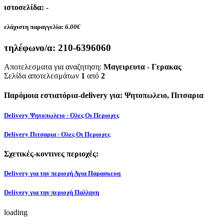
ιστοσελίδα: -
ελάχιστη παραγγελία:
6.00€
τηλέφωνο/α:
210-6396060
Αποτελεσματα για αναζητηση:
Μαγειρευτα - Γερακας
Σελίδα αποτελεσμάτων
1
από
2
Παρόμοια εστιατόρια-delivery για: Ψητοπωλειο, Πιτσαρια
Delivery Ψητοπωλειο - Ολες Οι Περιοχες
Delivery Πιτσαρια - Ολες Οι Περιοχες
Σχετικές-κοντινες περιοχές:
Delivery για την περιοχή Αγια Παρασκευη
Delivery για την περιοχή Παλληνη
loading