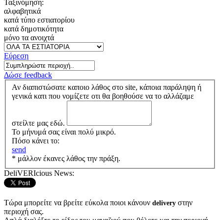
Ταξινόμηση:
αλφαβητικά
κατά τύπο εστιατορίου
κατά δημοτικότητα
μόνο τα ανοιχτά
Εύρεση
Δώσε feedback
Αν διαπιστώσατε καποιο λάθος στο site, κάποια παράληψη ή
γενικά κατι που νομίζετε οτι θα βοηθούσε να το αλλάζαμε
στείλτε μας εδώ.
Το μήνυμά σας είναι πολύ μικρό.
Πόσο κάνει το:
send
* μάλλον έκανες λάθος την πράξη.
DeliVERIcious News:
Τώρα μπορείτε να βρείτε εύκολα ποιοι κάνουν
στην
delivery
περιοχή σας.