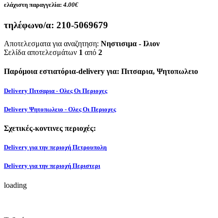
ελάχιστη παραγγελία:
4.00€
τηλέφωνο/α:
210-5069679
Αποτελεσματα για αναζητηση:
Νηστισιμα - Ιλιον
Σελίδα αποτελεσμάτων
1
από
2
Παρόμοια εστιατόρια-delivery για: Πιτσαρια, Ψητοπωλειο
Delivery Πιτσαρια - Ολες Οι Περιοχες
Delivery Ψητοπωλειο - Ολες Οι Περιοχες
Σχετικές-κοντινες περιοχές:
Delivery για την περιοχή Πετρουπολη
Delivery για την περιοχή Περιστερι
loading