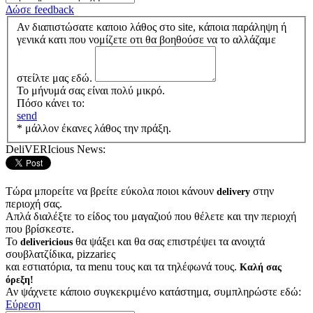
Δώσε feedback
Αν διαπιστώσατε καποιο λάθος στο site, κάποια παράληψη ή
γενικά κατι που νομίζετε οτι θα βοηθούσε να το αλλάζαμε
στείλτε μας εδώ.
Το μήνυμά σας είναι πολύ μικρό.
Πόσο κάνει το:
send
* μάλλον έκανες λάθος την πράξη.
DeliVERIcious News:
Τώρα μπορείτε να βρείτε εύκολα ποιοι κάνουν
στην
delivery
περιοχή σας.
Απλά διαλέξτε το είδος του μαγαζιού που θέλετε και την περιοχή
που βρίσκεστε.
Το
θα ψάξει και θα σας επιστρέψει τα ανοιχτά
delivericious
σουβλατζίδικα, pizzariες
και εστιατόρια, τα menu τους και τα τηλέφωνά τους.
Καλή σας
όρεξη!
Αν ψάχνετε κάποιο συγκεκριμένο κατάστημα, συμπληρώστε εδώ:
Εύρεση