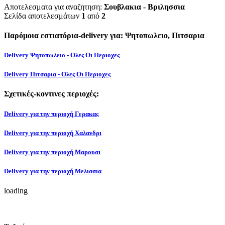
Αποτελεσματα για αναζητηση:
Σουβλακια - Βριλησσια
Σελίδα αποτελεσμάτων
1
από
2
Παρόμοια εστιατόρια-delivery για: Ψητοπωλειο, Πιτσαρια
Delivery Ψητοπωλειο - Ολες Οι Περιοχες
Delivery Πιτσαρια - Ολες Οι Περιοχες
Σχετικές-κοντινες περιοχές:
Delivery για την περιοχή Γερακας
Delivery για την περιοχή Χαλανδρι
Delivery για την περιοχή Μαρουσι
Delivery για την περιοχή Μελισσια
loading