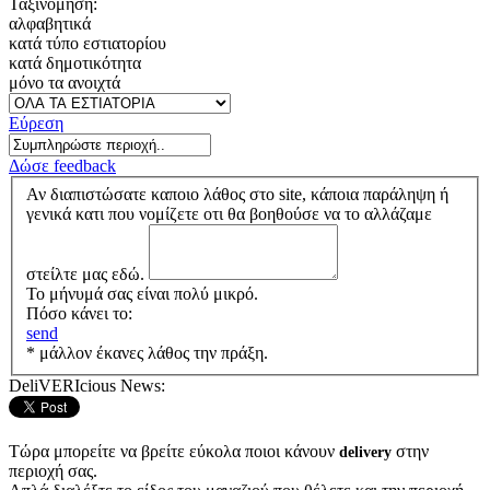
Ταξινόμηση:
αλφαβητικά
κατά τύπο εστιατορίου
κατά δημοτικότητα
μόνο τα ανοιχτά
Εύρεση
Δώσε feedback
Αν διαπιστώσατε καποιο λάθος στο site, κάποια παράληψη ή
γενικά κατι που νομίζετε οτι θα βοηθούσε να το αλλάζαμε
στείλτε μας εδώ.
Το μήνυμά σας είναι πολύ μικρό.
Πόσο κάνει το:
send
* μάλλον έκανες λάθος την πράξη.
DeliVERIcious News:
Τώρα μπορείτε να βρείτε εύκολα ποιοι κάνουν
στην
delivery
περιοχή σας.