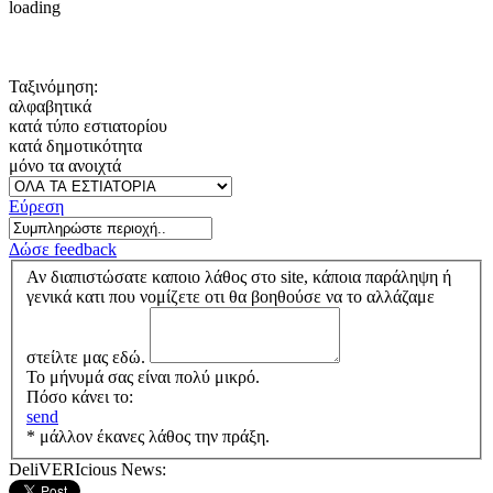
loading
Ταξινόμηση:
αλφαβητικά
κατά τύπο εστιατορίου
κατά δημοτικότητα
μόνο τα ανοιχτά
Εύρεση
Δώσε feedback
Αν διαπιστώσατε καποιο λάθος στο site, κάποια παράληψη ή
γενικά κατι που νομίζετε οτι θα βοηθούσε να το αλλάζαμε
στείλτε μας εδώ.
Το μήνυμά σας είναι πολύ μικρό.
Πόσο κάνει το:
send
* μάλλον έκανες λάθος την πράξη.
DeliVERIcious News: