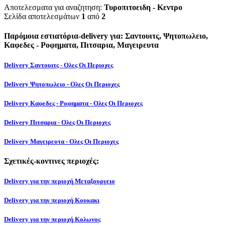
Αποτελεσματα για αναζητηση:
Τυροπιτοειδη - Κεντρο
Σελίδα αποτελεσμάτων
1
από
2
Παρόμοια εστιατόρια-delivery για: Σαντουιτς, Ψητοπωλειο,
Καφεδες - Ροφηματα, Πιτσαρια, Μαγειρευτα
Delivery Σαντουιτς - Ολες Οι Περιοχες
Delivery Ψητοπωλειο - Ολες Οι Περιοχες
Delivery Καφεδες - Ροφηματα - Ολες Οι Περιοχες
Delivery Πιτσαρια - Ολες Οι Περιοχες
Delivery Μαγειρευτα - Ολες Οι Περιοχες
Σχετικές-κοντινες περιοχές:
Delivery για την περιοχή Μεταξουργειο
Delivery για την περιοχή Κουκακι
Delivery για την περιοχή Κολωνος