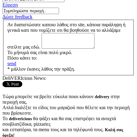
Εύρεση
Δώσε feedback
Αν διαπιστώσατε καποιο λάθος στο site, κάποια παράληψη ή
γενικά κατι που νομίζετε οτι θα βοηθούσε να το αλλάζαμε
στείλτε μας εδώ.
Το μήνυμά σας είναι πολύ μικρό.
Πόσο κάνει το:
send
* μάλλον έκανες λάθος την πράξη.
DeliVERIcious News:
Τώρα μπορείτε να βρείτε εύκολα ποιοι κάνουν
στην
delivery
περιοχή σας.
Απλά διαλέξτε το είδος του μαγαζιού που θέλετε και την περιοχή
που βρίσκεστε.
Το
θα ψάξει και θα σας επιστρέψει τα ανοιχτά
delivericious
σουβλατζίδικα, pizzariες
και εστιατόρια, τα menu τους και τα τηλέφωνά τους.
Καλή σας
όρεξη!